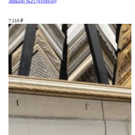
Зеркало №25 (910х610)
7 210
₽