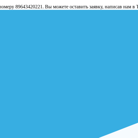
о номеру 89643420221. Вы можете оставить заявку, написав нам