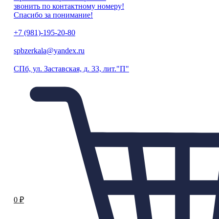
звонить по контактному номеру!
Спасибо за понимание!
+7 (981)-195-20-80
spbzerkala@yandex.ru
СПб, ул. Заставская, д. 33, лит."П"
0
₽