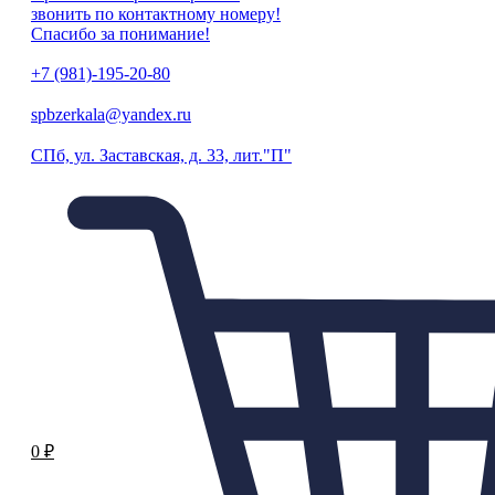
звонить по контактному номеру!
Спасибо за понимание!
+7 (981)-195-20-80
spbzerkala@yandex.ru
СПб, ул. Заставская, д. 33, лит."П"
0
₽