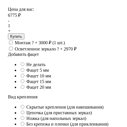
Цена для вас:
6775
₽
-
1
+
Купить
Монтаж
?
+
3000
₽
(1 шт.)
Осветленное зеркало
?
+
2970
₽
Добавить фацет
Не делать
Фацет 5 мм
Фацет 10 мм
Фацет 15 мм
Фацет 20 мм
Вид крепления
Скрытые крепления (для навешивания)
Цепочка (для приставных зеркал)
Ножка (для напольных зеркал)
Без крепежа и пленки (для приклеивания)