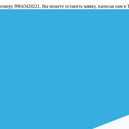
о номеру 89643420221. Вы можете оставить заявку, написав нам