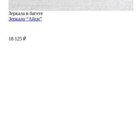
Зеркала в багете
Зеркало “Айси”
18 125
₽