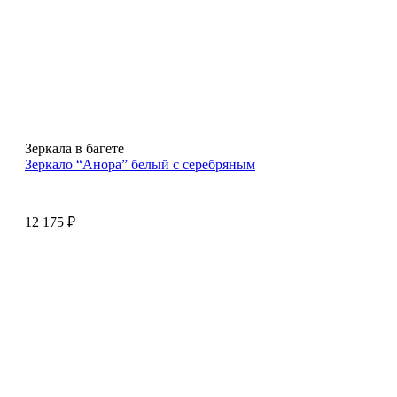
Зеркала в багете
Зеркало “Анора” белый с серебряным
12 175
₽