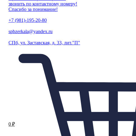
звонить по контактному номеру!
Спасибо за понимание!
+7 (981)-195-20-80
spbzerkala@yandex.ru
СПб, ул. Заставская, д. 33, лит."П"
0
₽