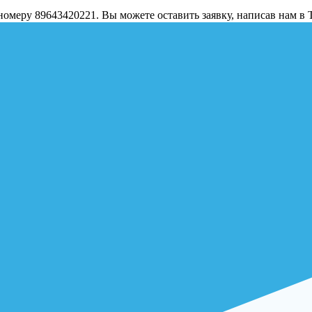
о номеру 89643420221. Вы можете оставить заявку, написав нам