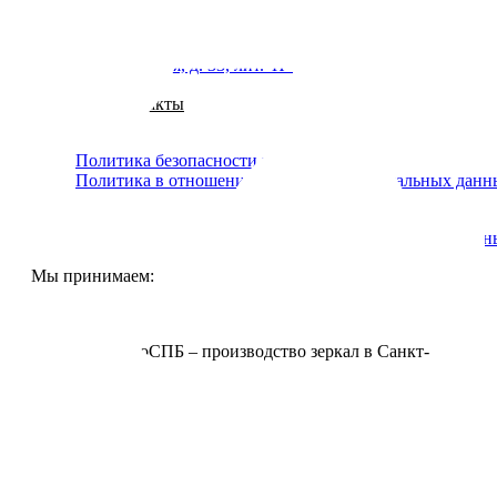
spbzerkala@yandex.ru
СПб, ул. Заставская, д. 33, лит."П"
Наши контакты
Политика безопасности платежей
Политика в отношении обработки персональных данн
Политика безопасности платежей
Политика в отношении обработки персональных данн
Мы принимаем:
© 2026 ЗеркалоСПБ – производство зеркал в Санкт-
Петербурге